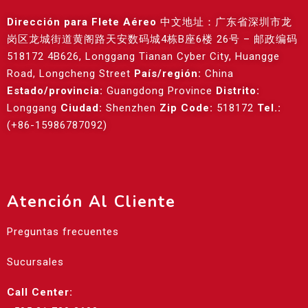
Dirección para Flete Aéreo
中文地址：广东省深圳市龙
岗区龙城街道黄阁路天安数码城4栋B座6楼 26号 – 邮政编码
518172 4B626, Longgang Tianan Cyber City, Huangge
Road, Longcheng Street
País/región:
China
Estado/provincia:
Guangdong Province
Distrito:
Longgang
Ciudad:
Shenzhen
Zip Code:
518172
Tel.:
(+86-15986787092)
Atención Al Cliente
Preguntas frecuentes
Sucursales
Call Center: