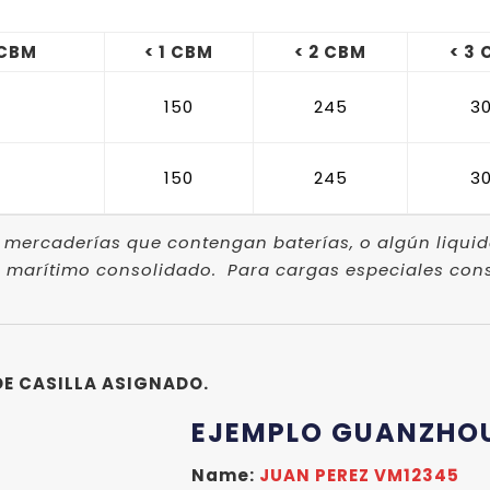
 CBM
< 1 CBM
< 2 CBM
< 3
150
245
3
150
245
3
mercaderías que contengan baterías, o algún liquid
 marítimo consolidado. Para cargas especiales consu
DE CASILLA ASIGNADO.
EJEMPLO GUANZHO
Name:
JUAN PEREZ VM12345