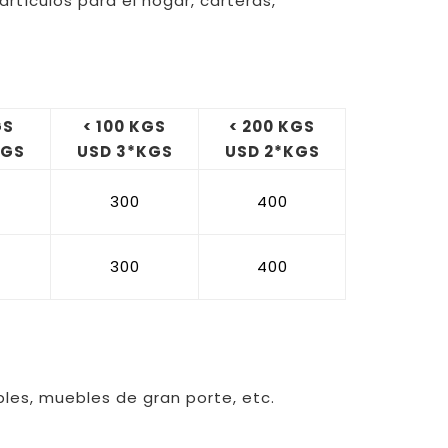
rtículos para el hogar, carteras,
GS
< 100 KGS
< 200 KGS
KGS
USD 3*KGS
USD 2*KGS
300
400
300
400
bles, muebles de gran porte, etc.