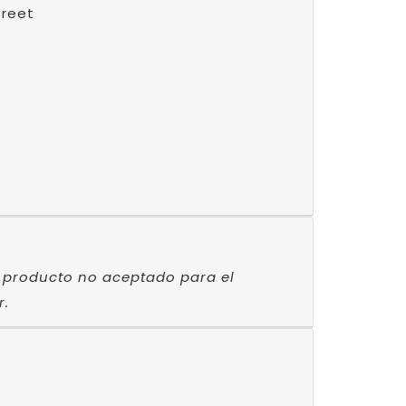
treet
4
ar producto no aceptado para el
r.