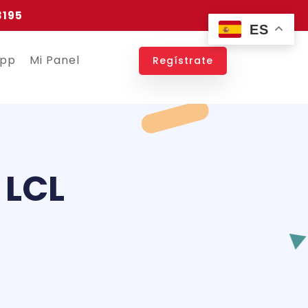
3195
ES
app
Mi Panel
Regístrate
 LCL