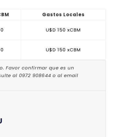
 CBM
Gastos Locales
00
U$D 150 xCBM
00
U$D 150 xCBM
o. Favor confirmar que es un
lte al 0972 908644 o al email
U