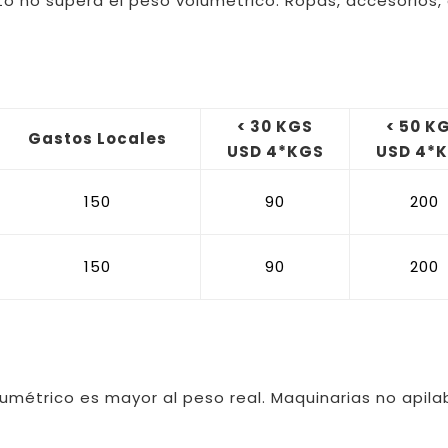
o no supera el peso volumétrico. Ropas, accesorios, a
< 30 KGS
< 50 K
Gastos Locales
USD 4*KGS
USD 4*
150
90
200
150
90
200
umétrico es mayor al peso real. Maquinarias no apila