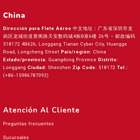
China
Dirección para Flete Aéreo
中文地址：广东省深圳市龙
岗区龙城街道黄阁路天安数码城4栋B座6楼 26号 – 邮政编码
518172 4B626, Longgang Tianan Cyber City, Huangge
Road, Longcheng Street
País/región:
China
Estado/provincia:
Guangdong Province
Distrito:
Longgang
Ciudad:
Shenzhen
Zip Code:
518172
Tel.:
(+86-15986787092)
Atención Al Cliente
Preguntas frecuentes
Sucursales