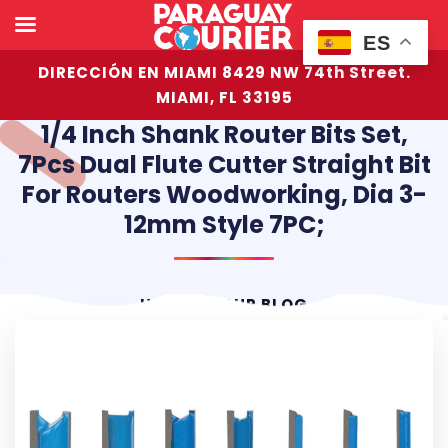
ES
DIRECCIÓN EN MIAMI 8429 NW 74th Street.
MIAMI, FL 33195
1/4 Inch Shank Router Bits Set,
7Pcs Dual Flute Cutter Straight Bit
For Routers Woodworking, Dia 3-
12mm Style 7PC;
HOME
OUR BLOG