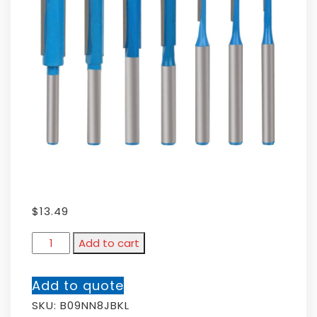
$
13.49
Add to cart
Add to quote
SKU:
B09NN8JBKL