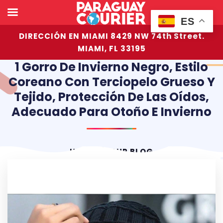
ES
DIRECCIÓN EN MIAMI 8429 NW 74th Street.
MIAMI, FL 33195
1 Gorro De Invierno Negro, Estilo
Coreano Con Terciopelo Grueso Y
Tejido, Protección De Las Oídos,
Adecuado Para Otoño E Invierno
HOME
OUR BLOG