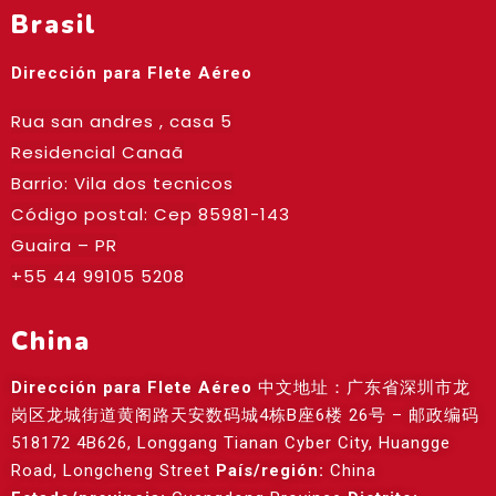
Brasil
Dirección para Flete Aéreo
Rua san andres , casa 5
Residencial Canaã
Barrio: Vila dos tecnicos
Código postal: Cep
85981-143
Guaira – PR
+55 44 99105 5208
China
Dirección para Flete Aéreo
中文地址：广东省深圳市龙
岗区龙城街道黄阁路天安数码城4栋B座6楼 26号 – 邮政编码
518172 4B626, Longgang Tianan Cyber City, Huangge
Road, Longcheng Street
País/región:
China