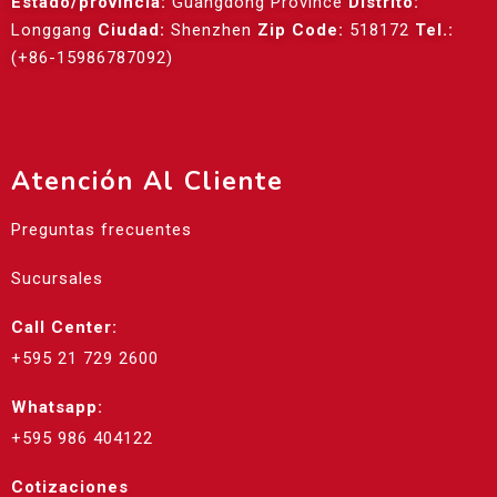
Estado/provincia:
Guangdong Province
Distrito:
Longgang
Ciudad:
Shenzhen
Zip Code:
518172
Tel.:
(+86-15986787092)
Atención Al Cliente
Preguntas frecuentes
Sucursales
Call Center:
+595 21 729 2600
Whatsapp:
+595 986 404122
Cotizaciones