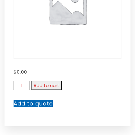
$
0.00
Add to cart
Add to quote