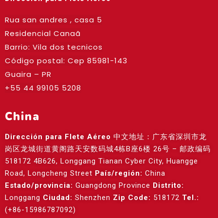
Rua san andres , casa 5
Residencial Canaã
Barrio: Vila dos tecnicos
Código postal: Cep
85981-143
Guaira – PR
+55 44 99105 5208
China
Dirección para Flete Aéreo
中文地址：广东省深圳市龙
岗区龙城街道黄阁路天安数码城4栋B座6楼 26号 – 邮政编码
518172 4B626, Longgang Tianan Cyber City, Huangge
Road, Longcheng Street
País/región:
China
Estado/provincia:
Guangdong Province
Distrito:
Longgang
Ciudad:
Shenzhen
Zip Code:
518172
Tel.:
(+86-15986787092)