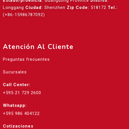
Estado/provincia:
Guangdong Province
Distrito:
Longgang
Ciudad:
Shenzhen
Zip Code:
518172
Tel.:
(+86-15986787092)
Atención Al Cliente
Preguntas frecuentes
Sucursales
Call Center:
+595 21 729 2600
Whatsapp:
+595 986 404122
Cotizaciones