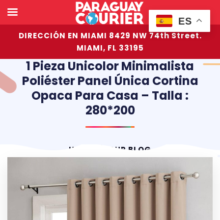
ES
DIRECCIÓN EN MIAMI 8429 NW 74th Street.
MIAMI, FL 33195
1 Pieza Unicolor Minimalista
Poliéster Panel Única Cortina
Opaca Para Casa – Talla :
280*200
HOME
OUR BLOG