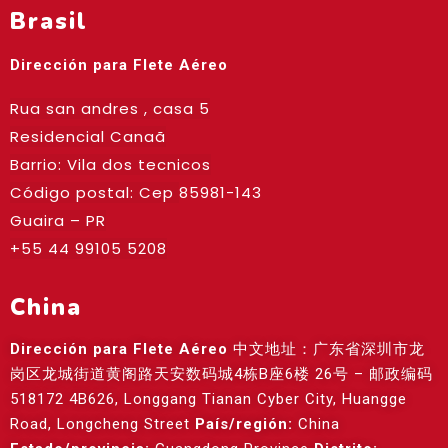
Brasil
Dirección para Flete Aéreo
Rua san andres , casa 5
Residencial Canaã
Barrio: Vila dos tecnicos
Código postal: Cep
85981-143
Guaira – PR
+55 44 99105 5208
China
Dirección para Flete Aéreo
中文地址：广东省深圳市龙
岗区龙城街道黄阁路天安数码城4栋B座6楼 26号 – 邮政编码
518172 4B626, Longgang Tianan Cyber City, Huangge
Road, Longcheng Street
País/región:
China