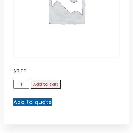
$
0.00
Add to cart
Add to quote