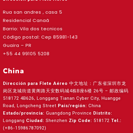
Rua san andres , casa 5
Residencial Canaã
Barrio: Vila dos tecnicos
Código postal: Cep
85981-143
Guaira – PR
+55 44 99105 5208
China
Dirección para Flete Aéreo
中文地址：广东省深圳市龙
岗区龙城街道黄阁路天安数码城4栋B座6楼 26号 – 邮政编码
518172 4B626, Longgang Tianan Cyber City, Huangge
Road, Longcheng Street
País/región:
China
Estado/provincia:
Guangdong Province
Distrito:
Longgang
Ciudad:
Shenzhen
Zip Code:
518172
Tel.:
(+86-15986787092)