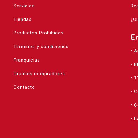
Servicios
Reg
Tiendas
¿Ol
Productos Prohibidos
E
Términos y condiciones
• 
Franquicias
• B
Grandes compradores
• 1
Contacto
• 
• C
• 