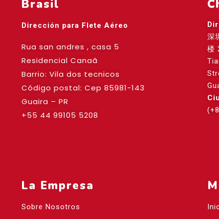
Brasil
C
Di
Dirección para Flete Aéreo
深
Rua san andres , casa 5
楼 
Residencial Canaã
Ti
Barrio: Vila dos tecnicos
St
Gu
Código postal: Cep
85981-143
Ci
Guaira – PR
(+
+55 44 99105 5208
La Empresa
M
Sobre Nosotros
Ini