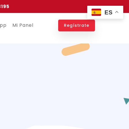
3195
ES
app
Mi Panel
Regístrate