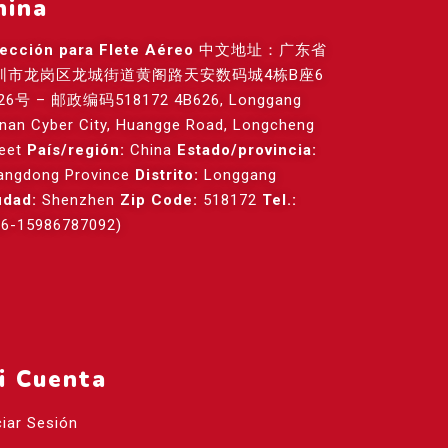
hina
rección para Flete Aéreo
中文地址：广东省
圳市龙岗区龙城街道黄阁路天安数码城4栋B座6
26号 – 邮政编码518172 4B626, Longgang
anan Cyber City, Huangge Road, Longcheng
reet
País/región:
China
Estado/provincia:
angdong Province
Distrito:
Longgang
udad:
Shenzhen
Zip Code:
518172
Tel.:
86-15986787092)
i Cuenta
ciar Sesión