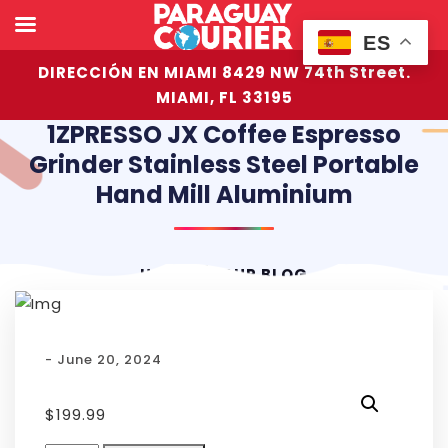
ES
DIRECCIÓN EN MIAMI 8429 NW 74th Street.
MIAMI, FL 33195
1ZPRESSO JX Coffee Espresso
Grinder Stainless Steel Portable
Hand Mill Aluminium
HOME
OUR BLOG
- June 20, 2024
$
199.99