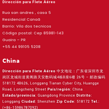
Dirección para Flete Aéreo
Rua san andres , casa 5
Residencial Canaã
Barrio: Vila dos tecnicos
Código postal: Cep
85981-143
Guaira – PR
+55 44 99105 5208
China
Dirección para Flete Aéreo
中文地址：广东省深圳市龙
岗区龙城街道黄阁路天安数码城4栋B座6楼 26号 – 邮政编码
518172 4B626, Longgang Tianan Cyber City, Huangge
Road, Longcheng Street
País/región:
China
Estado/provincia:
Guangdong Province
Distrito:
Longgang
Ciudad:
Shenzhen
Zip Code:
518172
Tel.:
(+86-15986787092)