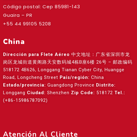
Código postal: Cep
85981-143
Guaira – PR
+55 44 99105 5208
China
Dirección para Flete Aéreo
中文地址：广东省深圳市龙
岗区龙城街道黄阁路天安数码城4栋B座6楼 26号 – 邮政编码
518172 4B626, Longgang Tianan Cyber City, Huangge
Road, Longcheng Street
País/región:
China
Estado/provincia:
Guangdong Province
Distrito:
Longgang
Ciudad:
Shenzhen
Zip Code:
518172
Tel.:
(+86-15986787092)
Atención Al Cliente