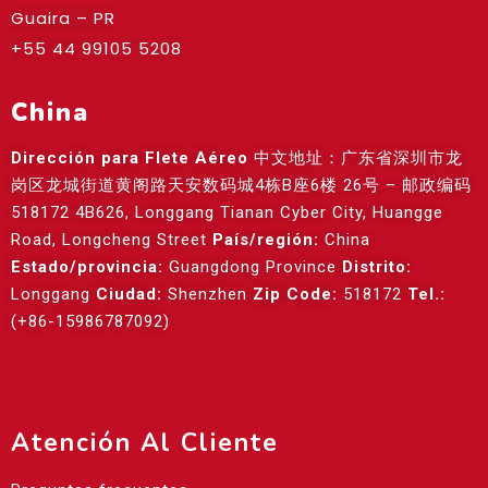
Guaira – PR
+55 44 99105 5208
China
Dirección para Flete Aéreo
中文地址：广东省深圳市龙
岗区龙城街道黄阁路天安数码城4栋B座6楼 26号 – 邮政编码
518172 4B626, Longgang Tianan Cyber City, Huangge
Road, Longcheng Street
País/región:
China
Estado/provincia:
Guangdong Province
Distrito:
Longgang
Ciudad:
Shenzhen
Zip Code:
518172
Tel.:
(+86-15986787092)
Atención Al Cliente