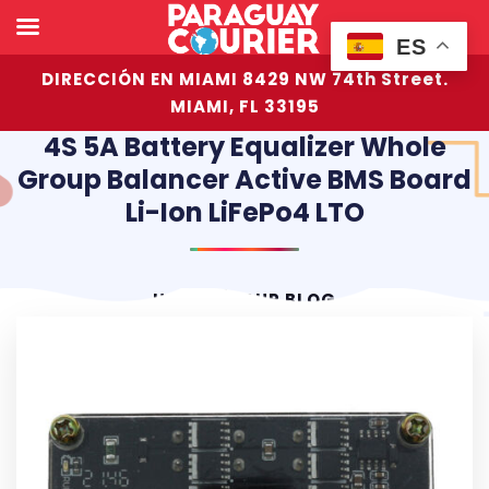
ES
DIRECCIÓN EN MIAMI 8429 NW 74th Street.
MIAMI, FL 33195
4S 5A Battery Equalizer Whole
Group Balancer Active BMS Board
Li-Ion LiFePo4 LTO
HOME
OUR BLOG