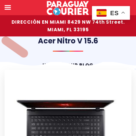
ES
DIRECCIÓN EN MIAMI 8429 NW 74th Street.
MIAMI, FL 33195
Acer Nitro V 15.6
HOME
OUR BLOG