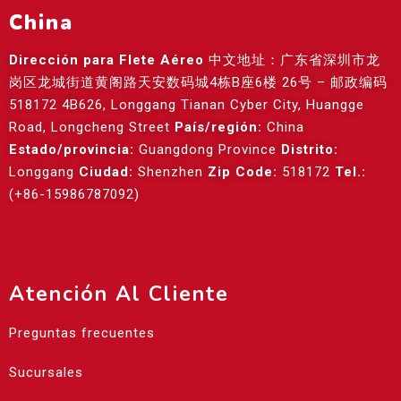
China
Dirección para Flete Aéreo
中文地址：广东省深圳市龙
岗区龙城街道黄阁路天安数码城4栋B座6楼 26号 – 邮政编码
518172 4B626, Longgang Tianan Cyber City, Huangge
Road, Longcheng Street
País/región:
China
Estado/provincia:
Guangdong Province
Distrito:
Longgang
Ciudad:
Shenzhen
Zip Code:
518172
Tel.:
(+86-15986787092)
Atención Al Cliente
Preguntas frecuentes
Sucursales