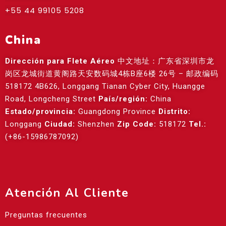
+55 44 99105 5208
China
Dirección para Flete Aéreo
中文地址：广东省深圳市龙
岗区龙城街道黄阁路天安数码城4栋B座6楼 26号 – 邮政编码
518172 4B626, Longgang Tianan Cyber City, Huangge
Road, Longcheng Street
País/región:
China
Estado/provincia:
Guangdong Province
Distrito:
Longgang
Ciudad:
Shenzhen
Zip Code:
518172
Tel.:
(+86-15986787092)
Atención Al Cliente
Preguntas frecuentes