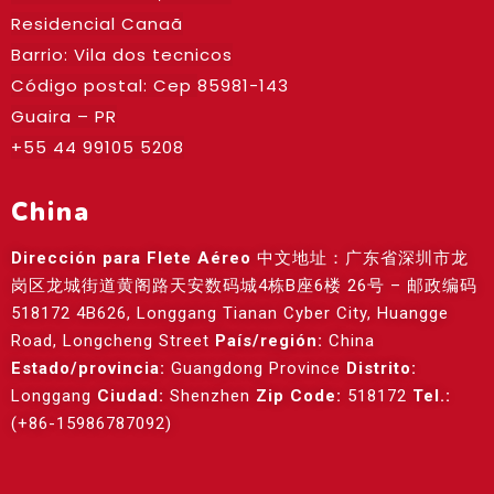
Residencial Canaã
Barrio: Vila dos tecnicos
Código postal: Cep
85981-143
Guaira – PR
+55 44 99105 5208
China
Dirección para Flete Aéreo
中文地址：广东省深圳市龙
岗区龙城街道黄阁路天安数码城4栋B座6楼 26号 – 邮政编码
518172 4B626, Longgang Tianan Cyber City, Huangge
Road, Longcheng Street
País/región:
China
Estado/provincia:
Guangdong Province
Distrito:
Longgang
Ciudad:
Shenzhen
Zip Code:
518172
Tel.:
(+86-15986787092)