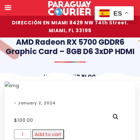
ES
DIRECCIÓN EN MIAMI 8429 NW 74th Street.
MIAMI, FL 33195
AMD Radeon RX 5700 GDDR6
Graphic Card – 8GB D6 3xDP HDMI
HOME
OUR BLOG
- January 2, 2024
$
100.00
Add to cart