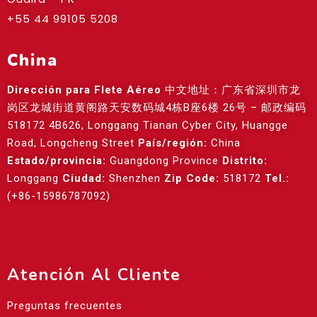
+55 44 99105 5208
China
Dirección para Flete Aéreo
中文地址：广东省深圳市龙
岗区龙城街道黄阁路天安数码城4栋B座6楼 26号 – 邮政编码
518172 4B626, Longgang Tianan Cyber City, Huangge
Road, Longcheng Street
País/región:
China
Estado/provincia:
Guangdong Province
Distrito:
Longgang
Ciudad:
Shenzhen
Zip Code:
518172
Tel.:
(+86-15986787092)
Atención Al Cliente
Preguntas frecuentes