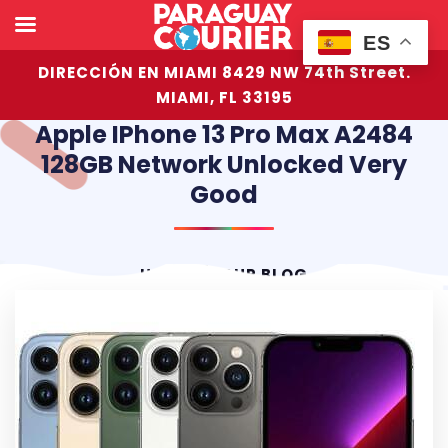
ES
DIRECCIÓN EN MIAMI 8429 NW 74th Street.
MIAMI, FL 33195
Apple IPhone 13 Pro Max A2484
128GB Network Unlocked Very
Good
HOME
OUR BLOG