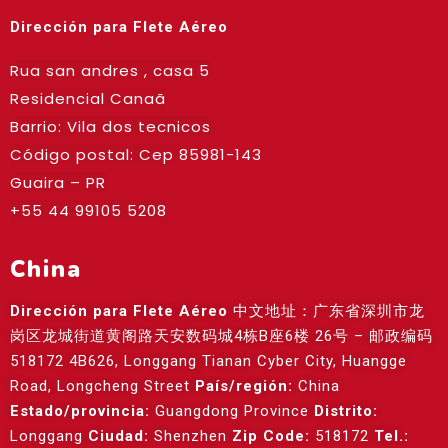
Dirección para Flete Aéreo
Rua san andres , casa 5
Residencial Canaã
Barrio: Vila dos tecnicos
Código postal: Cep
85981-143
Guaira – PR
+55 44 99105 5208
China
Dirección para Flete Aéreo
中文地址：广东省深圳市龙
岗区龙城街道黄阁路天安数码城4栋B座6楼 26号 – 邮政编码
518172 4B626, Longgang Tianan Cyber City, Huangge
Road, Longcheng Street
País/región:
China
Estado/provincia:
Guangdong Province
Distrito:
Longgang
Ciudad:
Shenzhen
Zip Code:
518172
Tel.: