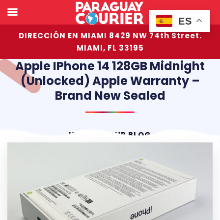
ES
DIRECCIÓN EN MIAMI 8429 NW 74th Street.
MIAMI, FL 33195
Apple IPhone 14 128GB Midnight
(Unlocked) Apple Warranty –
Brand New Sealed
HOME
OUR BLOG