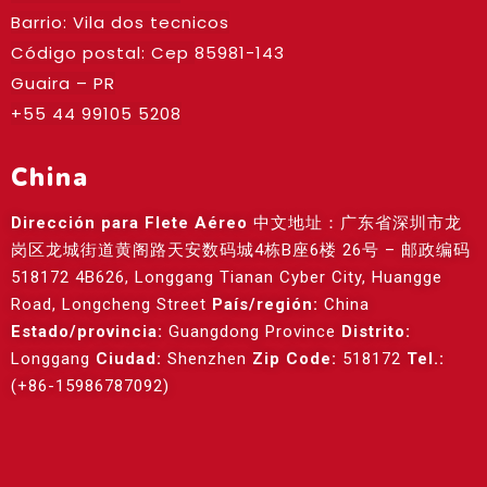
Barrio: Vila dos tecnicos
Código postal: Cep
85981-143
Guaira – PR
+55 44 99105 5208
China
Dirección para Flete Aéreo
中文地址：广东省深圳市龙
岗区龙城街道黄阁路天安数码城4栋B座6楼 26号 – 邮政编码
518172 4B626, Longgang Tianan Cyber City, Huangge
Road, Longcheng Street
País/región:
China
Estado/provincia:
Guangdong Province
Distrito:
Longgang
Ciudad:
Shenzhen
Zip Code:
518172
Tel.:
(+86-15986787092)