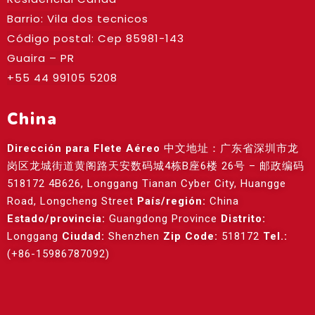
Barrio: Vila dos tecnicos
Código postal: Cep
85981-143
Guaira – PR
+55 44 99105 5208
China
Dirección para Flete Aéreo
中文地址：广东省深圳市龙
岗区龙城街道黄阁路天安数码城4栋B座6楼 26号 – 邮政编码
518172 4B626, Longgang Tianan Cyber City, Huangge
Road, Longcheng Street
País/región:
China
Estado/provincia:
Guangdong Province
Distrito:
Longgang
Ciudad:
Shenzhen
Zip Code:
518172
Tel.:
(+86-15986787092)