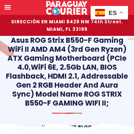
ES
DIRECCIÓN EN MIAMI 8429 NW 74th Street.
MIAMI, FL 33195
Asus ROG Strix B550-F Gaming
WiFi II AMD AM4 (3rd Gen Ryzen)
ATX Gaming Motherboard (PCIe
4.0,WiFi 6E, 2.5Gb LAN, BIOS
Flashback, HDMI 2.1, Addressable
Gen 2 RGB Header And Aura
Sync) Model Name ROG STRIX
B550-F GAMING WIFI II;
HOME
OUR BLOG