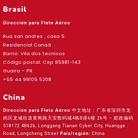
Brasil
Dirección para Flete Aéreo
Rua san andres , casa 5
Residencial Canaã
Barrio: Vila dos tecnicos
Código postal: Cep
85981-143
Guaira – PR
+55 44 99105 5208
China
Dirección para Flete Aéreo
中文地址：广东省深圳市龙
岗区龙城街道黄阁路天安数码城4栋B座6楼 26号 – 邮政编码
518172 4B626, Longgang Tianan Cyber City, Huangge
Road, Longcheng Street
País/región:
China