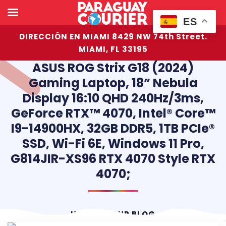
ES
DIRECCIÓN EN MIAMI 8429 NW 74th Street.
MIAMI, FL 33195
ASUS ROG Strix G18 (2024)
Gaming Laptop, 18” Nebula
Display 16:10 QHD 240Hz/3ms,
GeForce RTX™ 4070, Intel® Core™
I9-14900HX, 32GB DDR5, 1TB PCIe®
SSD, Wi-Fi 6E, Windows 11 Pro,
G814JIR-XS96 RTX 4070 Style RTX
4070;
HOME
OUR BLOG