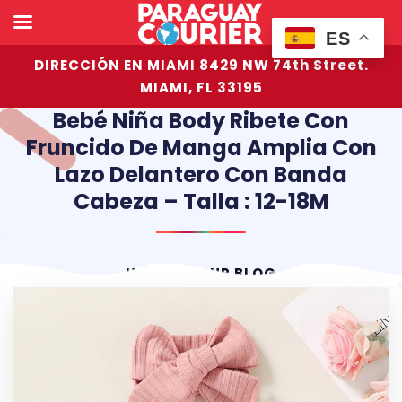
ES
DIRECCIÓN EN MIAMI 8429 NW 74th Street.
MIAMI, FL 33195
Bebé Niña Body Ribete Con
Fruncido De Manga Amplia Con
Lazo Delantero Con Banda
Cabeza – Talla : 12-18M
HOME
OUR BLOG