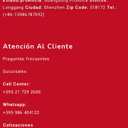
Estado/provincia:
Guangdong Province
Distrito:
Longgang
Ciudad:
Shenzhen
Zip Code:
518172
Tel.:
(+86-15986787092)
Atención Al Cliente
Preguntas frecuentes
Sucursales
Call Center:
+595 21 729 2600
Whatsapp:
+595 986 404122
Cotizaciones