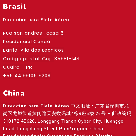
Brasil
Dirección para Flete Aéreo
Rua san andres , casa 5
Residencial Canaã
Barrio: Vila dos tecnicos
Código postal: Cep
85981-143
Guaira – PR
+55 44 99105 5208
China
Dirección para Flete Aéreo
中文地址：广东省深圳市龙
岗区龙城街道黄阁路天安数码城4栋B座6楼 26号 – 邮政编码
518172 4B626, Longgang Tianan Cyber City, Huangge
Road, Longcheng Street
País/región:
China