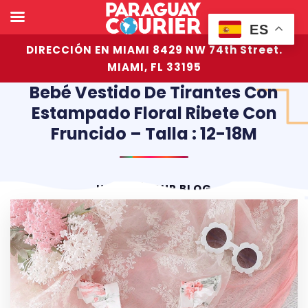
ES
DIRECCIÓN EN MIAMI 8429 NW 74th Street.
MIAMI, FL 33195
Bebé Vestido De Tirantes Con
Estampado Floral Ribete Con
Fruncido – Talla : 12-18M
HOME
OUR BLOG