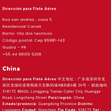
Dirección para Flete Aéreo
Rua san andres , casa 5
Residencial Canaã
Barrio: Vila dos tecnicos
Código postal: Cep
85981-143
Guaira – PR
+55 44 99105 5208
China
Dirección para Flete Aéreo
中文地址：广东省深圳市龙
岗区龙城街道黄阁路天安数码城4栋B座6楼 26号 – 邮政编码
518172 4B626, Longgang Tianan Cyber City, Huangge
Road, Longcheng Street
País/región:
China
Estado/provincia:
Guangdong Province
Distrito:
Longgang
Ciudad:
Shenzhen
Zip Code:
518172
Tel.: