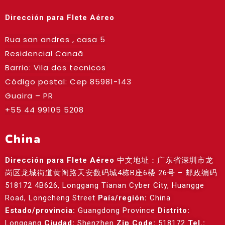
Dirección para Flete Aéreo
Rua san andres , casa 5
Residencial Canaã
Barrio: Vila dos tecnicos
Código postal: Cep
85981-143
Guaira – PR
+55 44 99105 5208
China
Dirección para Flete Aéreo
中文地址：广东省深圳市龙
岗区龙城街道黄阁路天安数码城4栋B座6楼 26号 – 邮政编码
518172 4B626, Longgang Tianan Cyber City, Huangge
Road, Longcheng Street
País/región:
China
Estado/provincia:
Guangdong Province
Distrito:
Longgang
Ciudad:
Shenzhen
Zip Code:
518172
Tel.: