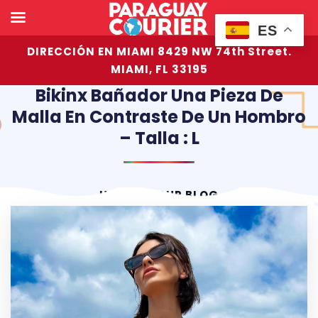
ES
DIRECCIÓN EN MIAMI 8429 NW 74th Street.
MIAMI, FL 33195
Bikinx Bañador Una Pieza De
Malla En Contraste De Un Hombro
– Talla : L
HOME
OUR BLOG