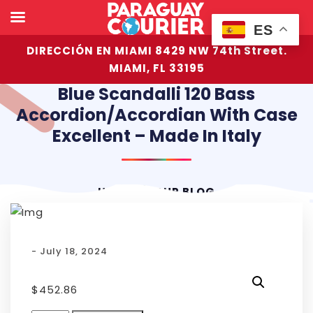
ES
DIRECCIÓN EN MIAMI 8429 NW 74th Street.
MIAMI, FL 33195
Blue Scandalli 120 Bass
Accordion/Accordian With Case
Excellent – Made In Italy
HOME
OUR BLOG
- July 18, 2024
$
452.86