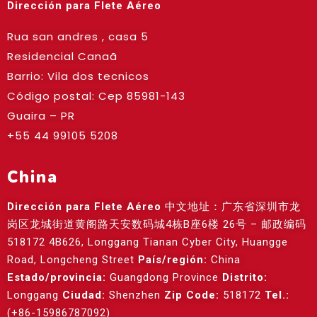
Dirección para Flete Aéreo
Rua san andres , casa 5
Residencial Canaã
Barrio: Vila dos tecnicos
Código postal: Cep
85981-143
Guaira – PR
+55 44 99105 5208
China
Dirección para Flete Aéreo
中文地址：广东省深圳市龙
岗区龙城街道黄阁路天安数码城4栋B座6楼 26号 – 邮政编码
518172 4B626, Longgang Tianan Cyber City, Huangge
Road, Longcheng Street
País/región:
China
Estado/provincia:
Guangdong Province
Distrito:
Longgang
Ciudad:
Shenzhen
Zip Code:
518172
Tel.:
(+86-15986787092)