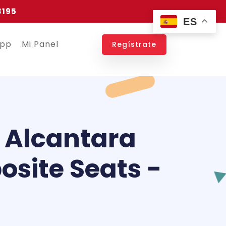
3195
ES
app
Mi Panel
Regístrate
 Alcantara
site Seats -