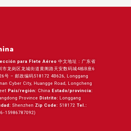
hina
rección para Flete Aéreo
中文地址：广东省
圳市龙岗区龙城街道黄阁路天安数码城4栋B座6
26号 – 邮政编码518172 4B626, Longgang
anan Cyber City, Huangge Road, Longcheng
reet
País/región:
China
Estado/provincia:
angdong Province
Distrito:
Longgang
udad:
Shenzhen
Zip Code:
518172
Tel.:
86-15986787092)