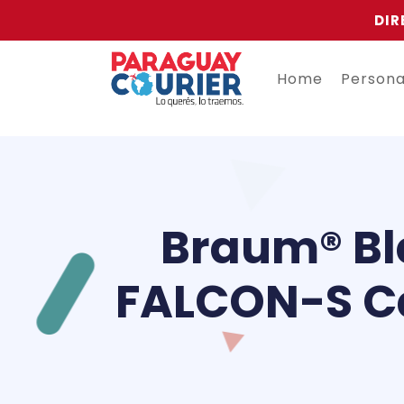
DIR
Home
Person
Braum® Bl
FALCON-S Ca