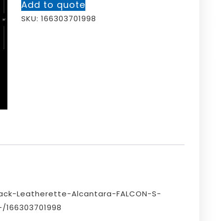
Add to quote
SKU:
166303701998
ack-Leatherette-Alcantara-FALCON-S-
-/166303701998