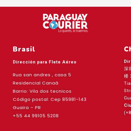
Brasil
C
Di
Dirección para Flete Aéreo
深
Rua san andres , casa 5
楼 
Residencial Canaã
Ti
Barrio: Vila dos tecnicos
St
Gu
Código postal: Cep
85981-143
Ci
Guaira – PR
(+
+55 44 99105 5208