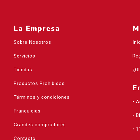
La Empresa
M
Sobre Nosotros
Ini
Servicios
Reg
Tiendas
¿Ol
Productos Prohibidos
E
Términos y condiciones
• 
Franquicias
• B
Grandes compradores
• 1
Contacto