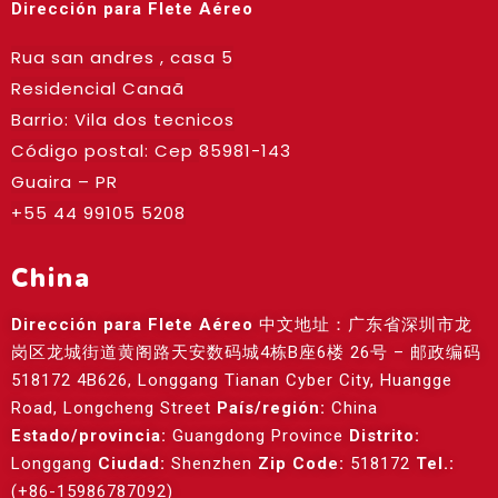
Dirección para Flete Aéreo
Rua san andres , casa 5
Residencial Canaã
Barrio: Vila dos tecnicos
Código postal: Cep
85981-143
Guaira – PR
+55 44 99105 5208
China
Dirección para Flete Aéreo
中文地址：广东省深圳市龙
岗区龙城街道黄阁路天安数码城4栋B座6楼 26号 – 邮政编码
518172 4B626, Longgang Tianan Cyber City, Huangge
Road, Longcheng Street
País/región:
China
Estado/provincia:
Guangdong Province
Distrito:
Longgang
Ciudad:
Shenzhen
Zip Code:
518172
Tel.:
(+86-15986787092)