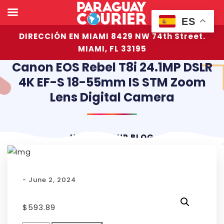
ES
DIRECCIÓN EN MIAMI 8429 NW 74th Street.
MIAMI, FL 33195
Canon EOS Rebel T8i 24.1MP DSLR
4K EF-S 18-55mm IS STM Zoom
Lens Digital Camera
HOME
OUR BLOG
- June 2, 2024
$
593.89