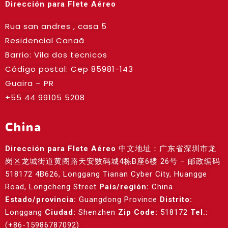
Dirección para Flete Aéreo
Rua san andres , casa 5
Residencial Canaã
Barrio: Vila dos tecnicos
Código postal: Cep
85981-143
Guaira – PR
+55 44 99105 5208
China
Dirección para Flete Aéreo
中文地址：广东省深圳市龙
岗区龙城街道黄阁路天安数码城4栋B座6楼 26号 – 邮政编码
518172 4B626, Longgang Tianan Cyber City, Huangge
Road, Longcheng Street
País/región:
China
Estado/provincia:
Guangdong Province
Distrito:
Longgang
Ciudad:
Shenzhen
Zip Code:
518172
Tel.:
(+86-15986787092)