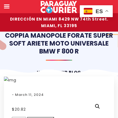
ES
DIRECCIÓN EN MIAMI 8429 NW 74th Street.
MIAMI, FL 33195
COPPIA MANOPOLE FORATE SUPER
SOFT ARIETE MOTO UNIVERSALE
BMW F 800 R
HOME
OUR BLOG
- March 11, 2024
$
20.82