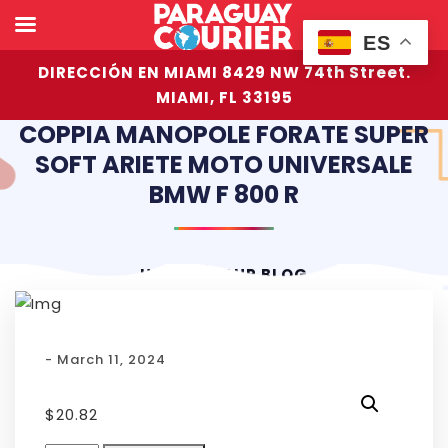
ES
DIRECCIÓN EN MIAMI 8429 NW 74th Street.
MIAMI, FL 33195
COPPIA MANOPOLE FORATE SUPER
SOFT ARIETE MOTO UNIVERSALE
BMW F 800 R
HOME
OUR BLOG
- March 11, 2024
$
20.82