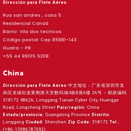
Dirección para Flete Aéreo
Rua san andres , casa 5
Residencial Canaã
Barrio: Vila dos tecnicos
Código postal: Cep
85981-143
Guaira – PR
+55 44 99105 5208
China
Dirección para Flete Aéreo
中文地址：广东省深圳市龙
岗区龙城街道黄阁路天安数码城4栋B座6楼 26号 – 邮政编码
518172 4B626, Longgang Tianan Cyber City, Huangge
Road, Longcheng Street
País/región:
China
Estado/provincia:
Guangdong Province
Distrito:
Longgang
Ciudad:
Shenzhen
Zip Code:
518172
Tel.:
(+86-15986787092)