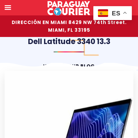
ES
DIRECCIÓN EN MIAMI 8429 NW 74th Street.
MIAMI, FL 33195
Dell Latitude 3340 13.3
HOME
OUR BLOG