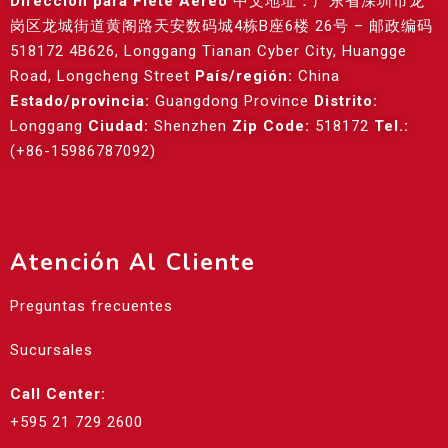
Dirección para Flete Aéreo
中文地址：广东省深圳市龙
岗区龙城街道黄阁路天安数码城4栋B座6楼 26号 – 邮政编码
518172 4B626, Longgang Tianan Cyber City, Huangge
Road, Longcheng Street
País/región:
China
Estado/provincia:
Guangdong Province
Distrito:
Longgang
Ciudad:
Shenzhen
Zip Code:
518172
Tel.:
(+86-15986787092)
Atención Al Cliente
Preguntas frecuentes
Sucursales
Call Center:
+595 21 729 2600