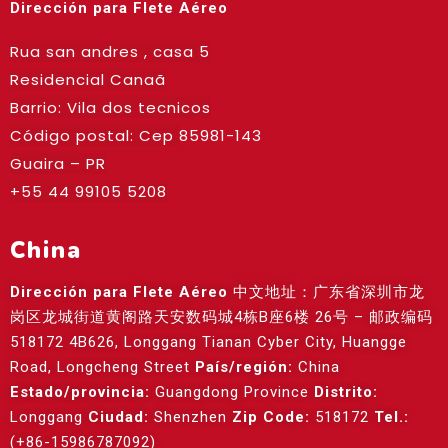
Dirección para Flete Aéreo
Rua san andres , casa 5
Residencial Canaã
Barrio: Vila dos tecnicos
Código postal: Cep
85981-143
Guaira – PR
+55 44 99105 5208
China
Dirección para Flete Aéreo
中文地址：广东省深圳市龙
岗区龙城街道黄阁路天安数码城4栋B座6楼 26号 – 邮政编码
518172 4B626, Longgang Tianan Cyber City, Huangge
Road, Longcheng Street
País/región:
China
Estado/provincia:
Guangdong Province
Distrito:
Longgang
Ciudad:
Shenzhen
Zip Code:
518172
Tel.:
(+86-15986787092)