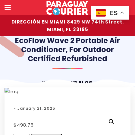
ES
DIRECCIÓN EN MIAMI 8429 NW 74th Street.
MIAMI, FL 33195
EcoFlow Wave 2 Portable Air
Conditioner, For Outdoor
Certified Refurbished
HOME
OUR BLOG
- January 21, 2025
$
498.75