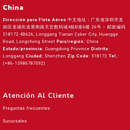
China
Dirección para Flete Aéreo
中文地址：广东省深圳市龙
岗区龙城街道黄阁路天安数码城4栋B座6楼 26号 – 邮政编码
518172 4B626, Longgang Tianan Cyber City, Huangge
Road, Longcheng Street
País/región:
China
Estado/provincia:
Guangdong Province
Distrito:
Longgang
Ciudad:
Shenzhen
Zip Code:
518172
Tel.:
(+86-15986787092)
Atención Al Cliente
Preguntas frecuentes
Sucursales