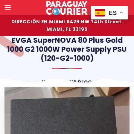
ES
DIRECCIÓN EN MIAMI 8429 NW 74th Street.
MIAMI, FL 33195
EVGA SuperNOVA 80 Plus Gold
1000 G2 1000W Power Supply PSU
(120-G2-1000)
HOME
OUR BLOG