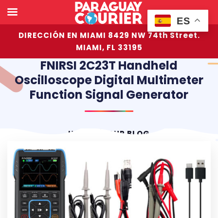
ES
DIRECCIÓN EN MIAMI 8429 NW 74th Street.
MIAMI, FL 33195
FNIRSI 2C23T Handheld
Oscilloscope Digital Multimeter
Function Signal Generator
HOME
OUR BLOG