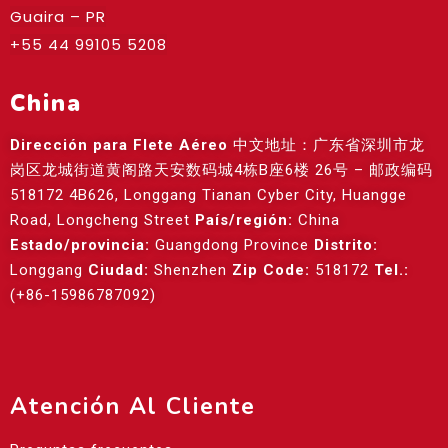
Guaira – PR
+55 44 99105 5208
China
Dirección para Flete Aéreo
中文地址：广东省深圳市龙
岗区龙城街道黄阁路天安数码城4栋B座6楼 26号 – 邮政编码
518172 4B626, Longgang Tianan Cyber City, Huangge
Road, Longcheng Street
País/región:
China
Estado/provincia:
Guangdong Province
Distrito:
Longgang
Ciudad:
Shenzhen
Zip Code:
518172
Tel.:
(+86-15986787092)
Atención Al Cliente