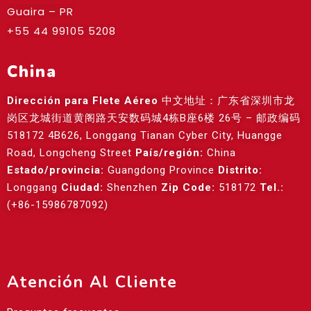
Guaira – PR
+55 44 99105 5208
China
Dirección para Flete Aéreo
中文地址：广东省深圳市龙
岗区龙城街道黄阁路天安数码城4栋B座6楼 26号 – 邮政编码
518172 4B626, Longgang Tianan Cyber City, Huangge
Road, Longcheng Street
País/región:
China
Estado/provincia:
Guangdong Province
Distrito:
Longgang
Ciudad:
Shenzhen
Zip Code:
518172
Tel.:
(+86-15986787092)
Atención Al Cliente