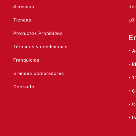
Servicios
Reg
Tiendas
¿Ol
Productos Prohibidos
E
Términos y condiciones
• 
Franquicias
• B
Grandes compradores
• 1
Contacto
• 
• C
• 