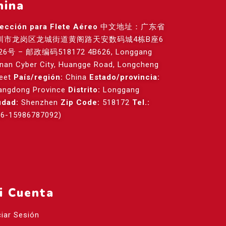
hina
rección para Flete Aéreo
中文地址：广东省
圳市龙岗区龙城街道黄阁路天安数码城4栋B座6
26号 – 邮政编码518172 4B626, Longgang
anan Cyber City, Huangge Road, Longcheng
reet
País/región:
China
Estado/provincia:
angdong Province
Distrito:
Longgang
udad:
Shenzhen
Zip Code:
518172
Tel.:
86-15986787092)
i Cuenta
ciar Sesión