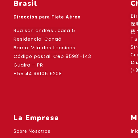
Brasil
C
Di
Dirección para Flete Aéreo
深
Rua san andres , casa 5
楼 
Residencial Canaã
Ti
Barrio: Vila dos tecnicos
St
Gu
Código postal: Cep
85981-143
Ci
Guaira – PR
(+
+55 44 99105 5208
La Empresa
M
Sobre Nosotros
Ini