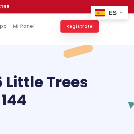
3195
ES
app
Mi Panel
Regístrate
Little Trees
 144