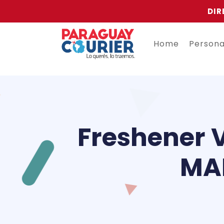
DIR
Home
Person
Freshener V
MAD