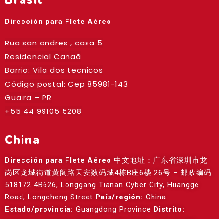
Brasil
Dirección para Flete Aéreo
Rua san andres , casa 5
Residencial Canaã
Barrio: Vila dos tecnicos
Código postal: Cep
85981-143
Guaira – PR
+55 44 99105 5208
China
Dirección para Flete Aéreo
中文地址：广东省深圳市龙
岗区龙城街道黄阁路天安数码城4栋B座6楼 26号 – 邮政编码
518172 4B626, Longgang Tianan Cyber City, Huangge
Road, Longcheng Street
País/región:
China
Estado/provincia:
Guangdong Province
Distrito: