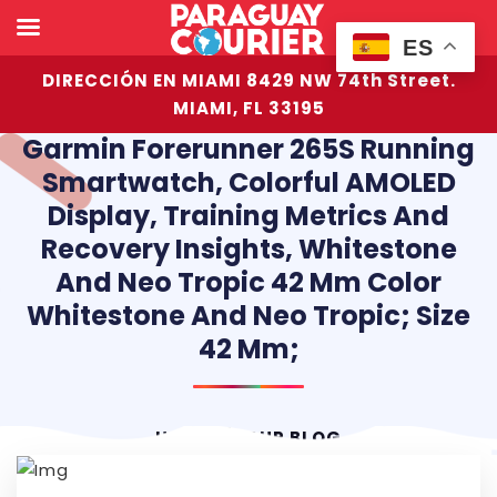
ES
DIRECCIÓN EN MIAMI 8429 NW 74th Street.
MIAMI, FL 33195
Garmin Forerunner 265S Running
Smartwatch, Colorful AMOLED
Display, Training Metrics And
Recovery Insights, Whitestone
And Neo Tropic 42 Mm Color
Whitestone And Neo Tropic; Size
42 Mm;
HOME
OUR BLOG