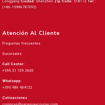
Longgang
Ciudad:
Shenzhen
Zip Code:
518172
Tel.:
(+86-15986787092)
Atención Al Cliente
Preguntas frecuentes
Sucursales
Call Center:
+595 21 729 2600
Whatsapp:
+595 986 404122
Cotizaciones
compras@paraguaycourier.com