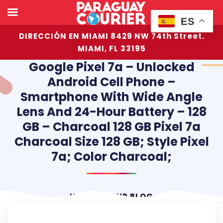
ES
DIRECCIÓN EN MIAMI 8429 NW 74th Street.
MIAMI, FL 33195
Google Pixel 7a – Unlocked
Android Cell Phone –
Smartphone With Wide Angle
Lens And 24-Hour Battery – 128
GB – Charcoal 128 GB Pixel 7a
Charcoal Size 128 GB; Style Pixel
7a; Color Charcoal;
HOME
OUR BLOG