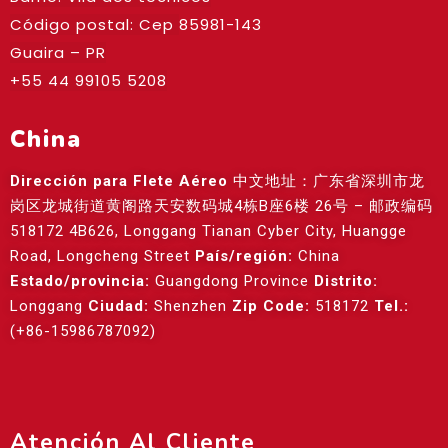
Código postal: Cep
85981-143
Guaira – PR
+55 44 99105 5208
China
Dirección para Flete Aéreo
中文地址：广东省深圳市龙
岗区龙城街道黄阁路天安数码城4栋B座6楼 26号 – 邮政编码
518172 4B626, Longgang Tianan Cyber City, Huangge
Road, Longcheng Street
País/región:
China
Estado/provincia:
Guangdong Province
Distrito:
Longgang
Ciudad:
Shenzhen
Zip Code:
518172
Tel.:
(+86-15986787092)
Atención Al Cliente