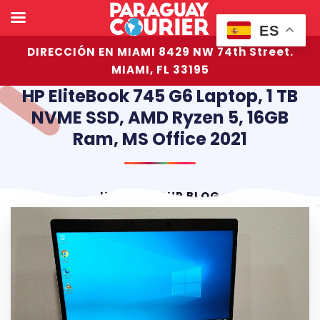
ES
DIRECCIÓN EN MIAMI 8429 NW 74th Street.
MIAMI, FL 33195
HP EliteBook 745 G6 Laptop, 1 TB
NVME SSD, AMD Ryzen 5, 16GB
Ram, MS Office 2021
HOME
OUR BLOG