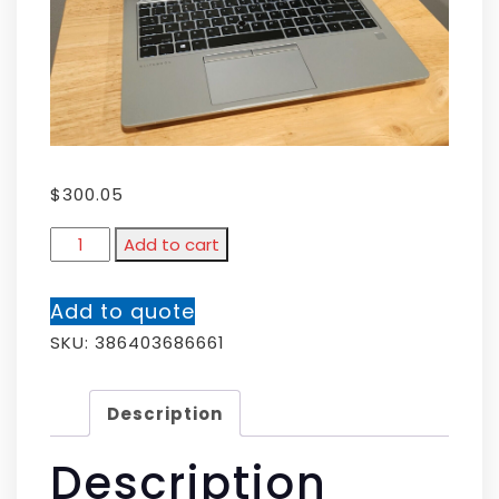
$
300.05
Add to cart
Add to quote
SKU:
386403686661
Description
Description