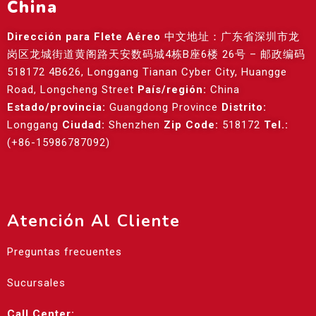
China
Dirección para Flete Aéreo
中文地址：广东省深圳市龙
岗区龙城街道黄阁路天安数码城4栋B座6楼 26号 – 邮政编码
518172 4B626, Longgang Tianan Cyber City, Huangge
Road, Longcheng Street
País/región:
China
Estado/provincia:
Guangdong Province
Distrito:
Longgang
Ciudad:
Shenzhen
Zip Code:
518172
Tel.:
(+86-15986787092)
Atención Al Cliente
Preguntas frecuentes
Sucursales
Call Center: