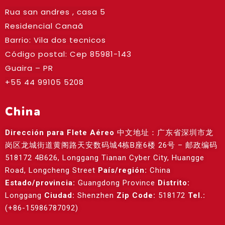
Rua san andres , casa 5
Residencial Canaã
Barrio: Vila dos tecnicos
Código postal: Cep
85981-143
Guaira – PR
+55 44 99105 5208
China
Dirección para Flete Aéreo
中文地址：广东省深圳市龙
岗区龙城街道黄阁路天安数码城4栋B座6楼 26号 – 邮政编码
518172 4B626, Longgang Tianan Cyber City, Huangge
Road, Longcheng Street
País/región:
China
Estado/provincia:
Guangdong Province
Distrito:
Longgang
Ciudad:
Shenzhen
Zip Code:
518172
Tel.:
(+86-15986787092)