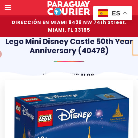
ES
DIRECCIÓN EN MIAMI 8429 NW 74th Street.
MIAMI, FL 33195
Lego Mini Disney Castle 50th Year
Anniversary (40478)
HOME
OUR BLOG