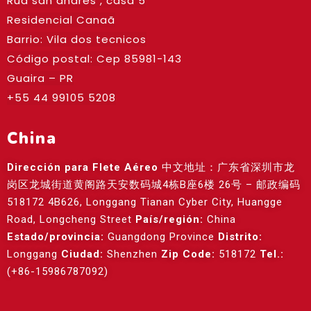
Rua san andres , casa 5
Residencial Canaã
Barrio: Vila dos tecnicos
Código postal: Cep
85981-143
Guaira – PR
+55 44 99105 5208
China
Dirección para Flete Aéreo
中文地址：广东省深圳市龙
岗区龙城街道黄阁路天安数码城4栋B座6楼 26号 – 邮政编码
518172 4B626, Longgang Tianan Cyber City, Huangge
Road, Longcheng Street
País/región:
China
Estado/provincia:
Guangdong Province
Distrito:
Longgang
Ciudad:
Shenzhen
Zip Code:
518172
Tel.:
(+86-15986787092)