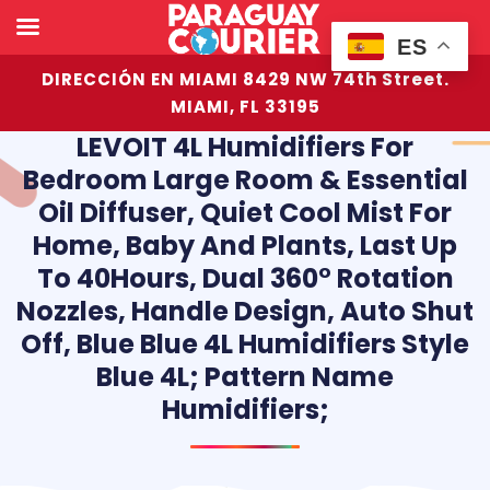
ES
DIRECCIÓN EN MIAMI 8429 NW 74th Street.
MIAMI, FL 33195
LEVOIT 4L Humidifiers For
Bedroom Large Room & Essential
Oil Diffuser, Quiet Cool Mist For
Home, Baby And Plants, Last Up
To 40Hours, Dual 360° Rotation
Nozzles, Handle Design, Auto Shut
Off, Blue Blue 4L Humidifiers Style
Blue 4L; Pattern Name
Humidifiers;