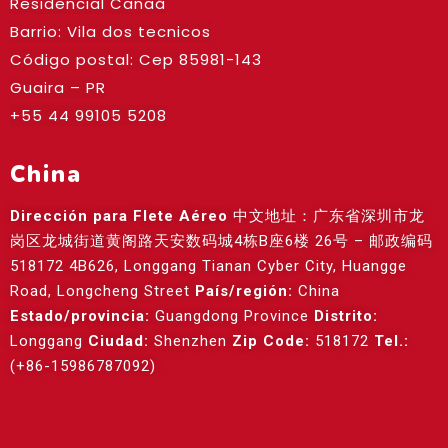
Residencial Canaã
Barrio: Vila dos tecnicos
Código postal: Cep
85981-143
Guaira – PR
+55 44 99105 5208
China
Dirección para Flete Aéreo
中文地址：广东省深圳市龙
岗区龙城街道黄阁路天安数码城4栋B座6楼 26号 – 邮政编码
518172 4B626, Longgang Tianan Cyber City, Huangge
Road, Longcheng Street
País/región:
China
Estado/provincia:
Guangdong Province
Distrito:
Longgang
Ciudad:
Shenzhen
Zip Code:
518172
Tel.:
(+86-15986787092)