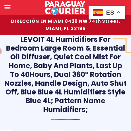
ES
DIRECCIÓN EN MIAMI 8429 NW 74th Street.
MIAMI, FL 33195
LEVOIT 4L Humidifiers For
Bedroom Large Room & Essential
Oil Diffuser, Quiet Cool Mist For
Home, Baby And Plants, Last Up
To 40Hours, Dual 360° Rotation
Nozzles, Handle Design, Auto Shut
Off, Blue Blue 4L Humidifiers Style
Blue 4L; Pattern Name
Humidifiers;