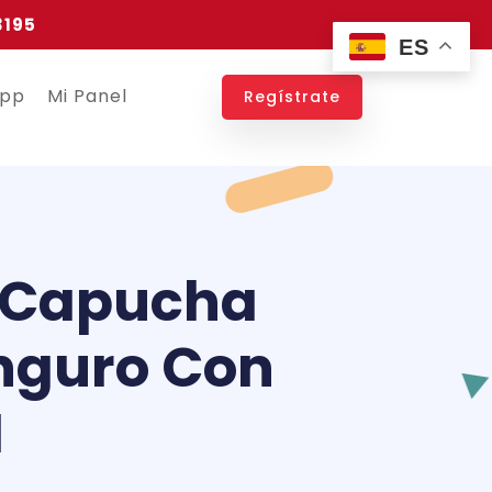
3195
ES
app
Mi Panel
Regístrate
s Capucha
anguro Con
M