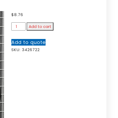
$
8.76
Add to cart
Add to quote
SKU:
3426722