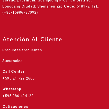
Estado/provincia:
Guangdong Province
Distrito:
Longgang
Ciudad:
Shenzhen
Zip Code:
518172
Tel.:
(+86-15986787092)
Atención Al Cliente
Preguntas frecuentes
Sucursales
Call Center:
+595 21 729 2600
Whatsapp:
+595 986 404122
Cotizaciones