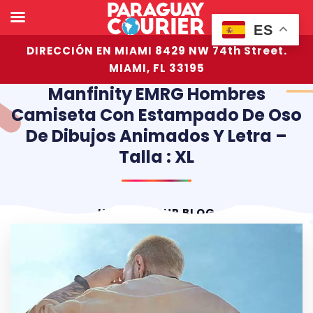
ES
DIRECCIÓN EN MIAMI 8429 NW 74th Street.
MIAMI, FL 33195
Manfinity EMRG Hombres
Camiseta Con Estampado De Oso
De Dibujos Animados Y Letra –
Talla : XL
HOME
OUR BLOG