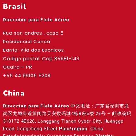
Brasil
Dirección para Flete Aéreo
Rua san andres , casa 5
Residencial Canaã
Barrio: Vila dos tecnicos
Código postal: Cep
85981-143
Guaira – PR
+55 44 99105 5208
China
Dirección para Flete Aéreo
中文地址：广东省深圳市龙
岗区龙城街道黄阁路天安数码城4栋B座6楼 26号 – 邮政编码
518172 4B626, Longgang Tianan Cyber City, Huangge
Road, Longcheng Street
País/región:
China