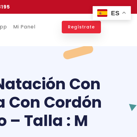
3195
ES
app
Mi Panel
Regístrate
Natación Con
a Con Cordón
– Talla : M