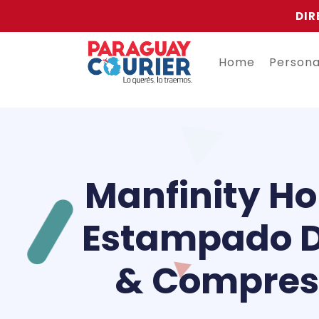
DIR
Home
Person
Manfinity H
Estampado D
& Compresi