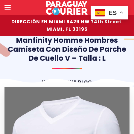
ES
DIRECCIÓN EN MIAMI 8429 NW 74th Street.
MIAMI, FL 33195
Manfinity Homme Hombres
Camiseta Con Diseño De Parche
De Cuello V – Talla : L
HOME
OUR BLOG