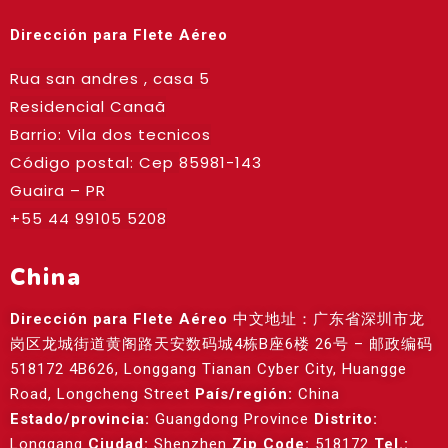
Dirección para Flete Aéreo
Rua san andres , casa 5
Residencial Canaã
Barrio: Vila dos tecnicos
Código postal: Cep
85981-143
Guaira – PR
+55 44 99105 5208
China
Dirección para Flete Aéreo
中文地址：广东省深圳市龙
岗区龙城街道黄阁路天安数码城4栋B座6楼 26号 – 邮政编码
518172 4B626, Longgang Tianan Cyber City, Huangge
Road, Longcheng Street
País/región:
China
Estado/provincia:
Guangdong Province
Distrito:
Longgang
Ciudad:
Shenzhen
Zip Code:
518172
Tel.: