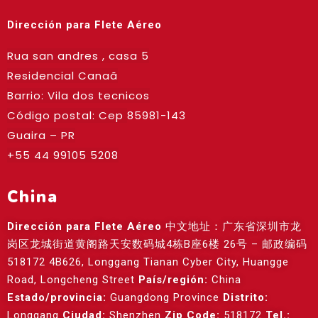
Dirección para Flete Aéreo
Rua san andres , casa 5
Residencial Canaã
Barrio: Vila dos tecnicos
Código postal: Cep
85981-143
Guaira – PR
+55 44 99105 5208
China
Dirección para Flete Aéreo
中文地址：广东省深圳市龙
岗区龙城街道黄阁路天安数码城4栋B座6楼 26号 – 邮政编码
518172 4B626, Longgang Tianan Cyber City, Huangge
Road, Longcheng Street
País/región:
China
Estado/provincia:
Guangdong Province
Distrito:
Longgang
Ciudad:
Shenzhen
Zip Code:
518172
Tel.: