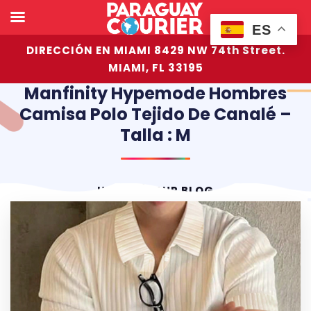
ES
DIRECCIÓN EN MIAMI 8429 NW 74th Street.
MIAMI, FL 33195
Manfinity Hypemode Hombres
Camisa Polo Tejido De Canalé –
Talla : M
HOME
OUR BLOG