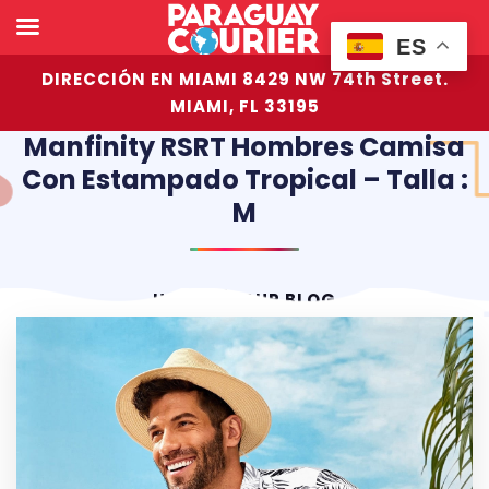
ES
DIRECCIÓN EN MIAMI 8429 NW 74th Street.
MIAMI, FL 33195
Manfinity RSRT Hombres Camisa
Con Estampado Tropical – Talla :
M
HOME
OUR BLOG