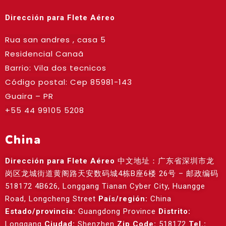
Dirección para Flete Aéreo
Rua san andres , casa 5
Residencial Canaã
Barrio: Vila dos tecnicos
Código postal: Cep
85981-143
Guaira – PR
+55 44 99105 5208
China
Dirección para Flete Aéreo
中文地址：广东省深圳市龙
岗区龙城街道黄阁路天安数码城4栋B座6楼 26号 – 邮政编码
518172 4B626, Longgang Tianan Cyber City, Huangge
Road, Longcheng Street
País/región:
China
Estado/provincia:
Guangdong Province
Distrito:
Longgang
Ciudad:
Shenzhen
Zip Code:
518172
Tel.: