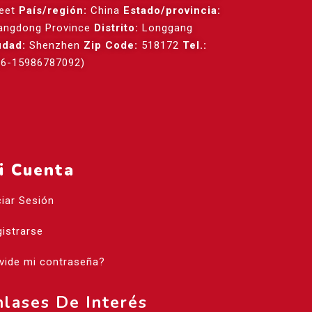
reet
País/región:
China
Estado/provincia:
angdong Province
Distrito:
Longgang
udad:
Shenzhen
Zip Code:
518172
Tel.:
86-15986787092)
i Cuenta
ciar Sesión
istrarse
vide mi contraseña?
nlases De Interés