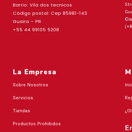
Barrio: Vila dos tecnicos
St
Gu
Código postal: Cep
85981-143
Ci
Guaira – PR
(+
+55 44 99105 5208
La Empresa
M
Sobre Nosotros
Ini
Servicios
Reg
Tiendas
¿Ol
Productos Prohibidos
E