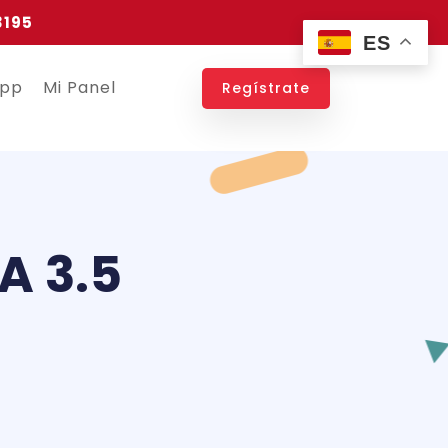
3195
ES
app
Mi Panel
Regístrate
A 3.5