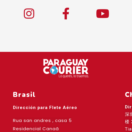
Brasil
C
Di
Dirección para Flete Aéreo
深
Rua san andres , casa 5
楼 
Residencial Canaã
Ti