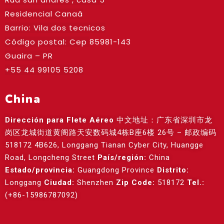
Residencial Canaã
Barrio: Vila dos tecnicos
Código postal: Cep
85981-143
Guaira – PR
+55 44 99105 5208
China
Dirección para Flete Aéreo
中文地址：广东省深圳市龙
岗区龙城街道黄阁路天安数码城4栋B座6楼 26号 – 邮政编码
518172 4B626, Longgang Tianan Cyber City, Huangge
Road, Longcheng Street
País/región:
China
Estado/provincia:
Guangdong Province
Distrito:
Longgang
Ciudad:
Shenzhen
Zip Code:
518172
Tel.:
(+86-15986787092)