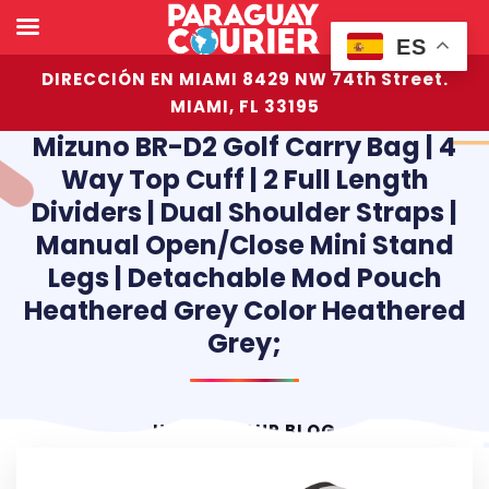
ES
DIRECCIÓN EN MIAMI 8429 NW 74th Street.
MIAMI, FL 33195
Mizuno BR-D2 Golf Carry Bag | 4
Way Top Cuff | 2 Full Length
Dividers | Dual Shoulder Straps |
Manual Open/Close Mini Stand
Legs | Detachable Mod Pouch
Heathered Grey Color Heathered
Grey;
HOME
OUR BLOG