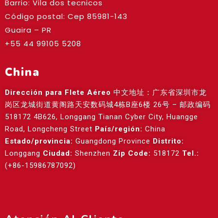
Barrio: Vila dos tecnicos
Código postal: Cep
85981-143
Guaira – PR
+55 44 99105 5208
China
Dirección para Flete Aéreo
中文地址：广东省深圳市龙
岗区龙城街道黄阁路天安数码城4栋B座6楼 26号 – 邮政编码
518172 4B626, Longgang Tianan Cyber City, Huangge
Road, Longcheng Street
País/región:
China
Estado/provincia:
Guangdong Province
Distrito:
Longgang
Ciudad:
Shenzhen
Zip Code:
518172
Tel.:
(+86-15986787092)