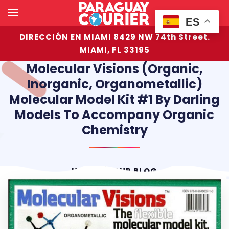
ES
DIRECCIÓN EN MIAMI 8429 NW 74th Street.
MIAMI, FL 33195
Molecular Visions (Organic,
Inorganic, Organometallic)
Molecular Model Kit #1 By Darling
Models To Accompany Organic
Chemistry
HOME
OUR BLOG