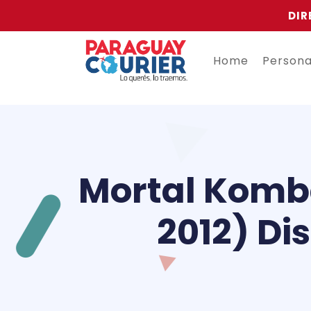
DIR
Home
Person
Mortal Komba
2012) Di