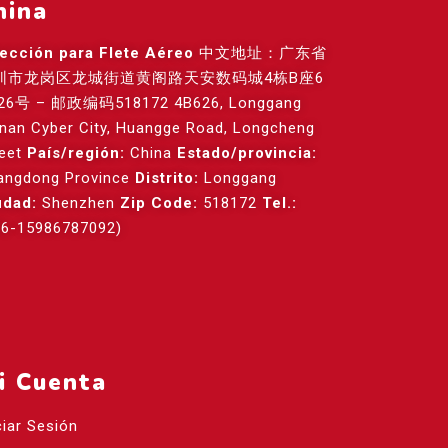
hina
rección para Flete Aéreo
中文地址：广东省
圳市龙岗区龙城街道黄阁路天安数码城4栋B座6
26号 – 邮政编码518172 4B626, Longgang
anan Cyber City, Huangge Road, Longcheng
reet
País/región:
China
Estado/provincia:
angdong Province
Distrito:
Longgang
udad:
Shenzhen
Zip Code:
518172
Tel.:
86-15986787092)
i Cuenta
ciar Sesión