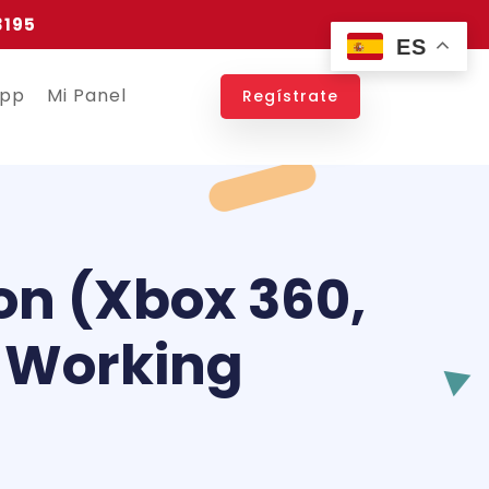
3195
ES
app
Mi Panel
Regístrate
on (Xbox 360,
& Working