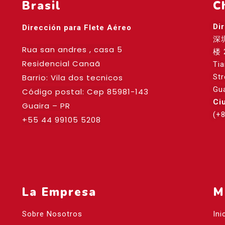
Brasil
C
Di
Dirección para Flete Aéreo
深
Rua san andres , casa 5
楼 
Residencial Canaã
Ti
Barrio: Vila dos tecnicos
St
Gu
Código postal: Cep
85981-143
Ci
Guaira – PR
(+
+55 44 99105 5208
La Empresa
M
Sobre Nosotros
Ini