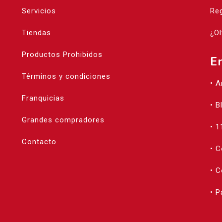
Servicios
Reg
Tiendas
¿Ol
Productos Prohibidos
E
Términos y condiciones
• 
Franquicias
• B
Grandes compradores
• 1
Contacto
• 
• C
• 