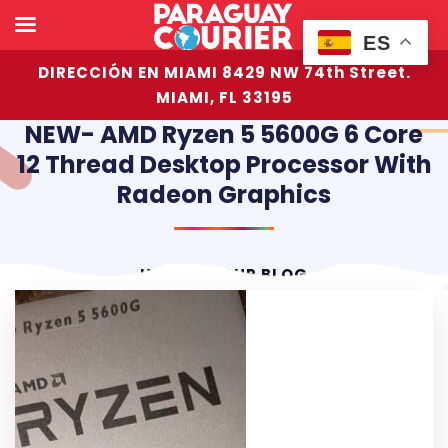
ES
DIRECCIÓN EN MIAMI 8429 NW 74th Street.
MIAMI, FL 33195
NEW- AMD Ryzen 5 5600G 6 Core
12 Thread Desktop Processor With
Radeon Graphics
HOME
OUR BLOG