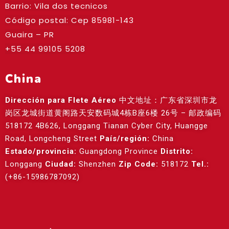
Barrio: Vila dos tecnicos
Código postal: Cep
85981-143
Guaira – PR
+55 44 99105 5208
China
Dirección para Flete Aéreo
中文地址：广东省深圳市龙
岗区龙城街道黄阁路天安数码城4栋B座6楼 26号 – 邮政编码
518172 4B626, Longgang Tianan Cyber City, Huangge
Road, Longcheng Street
País/región:
China
Estado/provincia:
Guangdong Province
Distrito:
Longgang
Ciudad:
Shenzhen
Zip Code:
518172
Tel.:
(+86-15986787092)